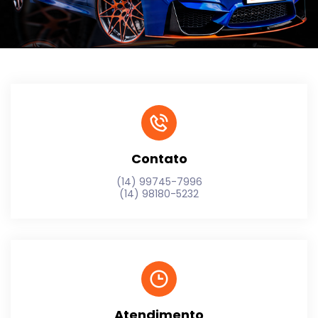
Contato
(14) 99745-7996
(14) 98180-5232
Atendimento